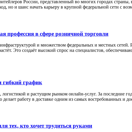
ейлеров России, представленный во многих городах страны, вк
од, но и шанс начать карьеру в крупной федеральной сети с воз
ая профессия в сфере розничной торговли
инфраструктурой и множеством федеральных и местных сетей. Р
растёт. Это создаёт высокий спрос на специалистов, обеспечив
 и гибкий график
 логистикой и растущим рынком онлайн-услуг. За последние го
это делает работу в доставке одним из самых востребованных и до
я тех, кто хочет трудиться руками