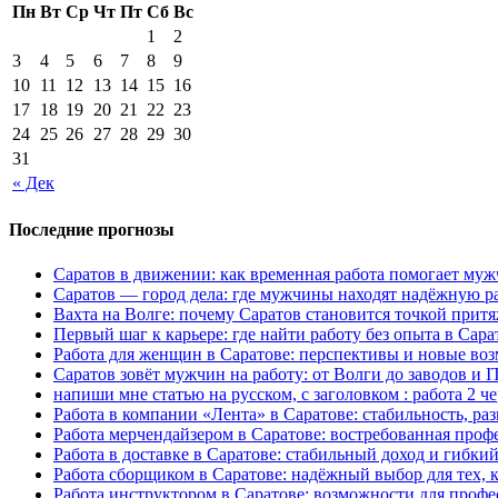
Пн
Вт
Ср
Чт
Пт
Сб
Вс
1
2
3
4
5
6
7
8
9
10
11
12
13
14
15
16
17
18
19
20
21
22
23
24
25
26
27
28
29
30
31
« Дек
Последние прогнозы
Саратов в движении: как временная работа помогает муж
Саратов — город дела: где мужчины находят надёжную р
Вахта на Волге: почему Саратов становится точкой притя
Первый шаг к карьере: где найти работу без опыта в Сара
Работа для женщин в Саратове: перспективы и новые во
Саратов зовёт мужчин на работу: от Волги до заводов и I
напиши мне статью на русском, с заголовком : работа 2 че
Работа в компании «Лента» в Саратове: стабильность, раз
Работа мерчендайзером в Саратове: востребованная проф
Работа в доставке в Саратове: стабильный доход и гибки
Работа сборщиком в Саратове: надёжный выбор для тех, к
Работа инструктором в Саратове: возможности для проф