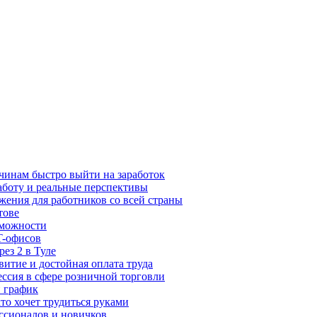
чинам быстро выйти на заработок
аботу и реальные перспективы
жения для работников со всей страны
тове
зможности
T-офисов
рез 2 в Туле
витие и достойная оплата труда
ессия в сфере розничной торговли
й график
то хочет трудиться руками
ессионалов и новичков