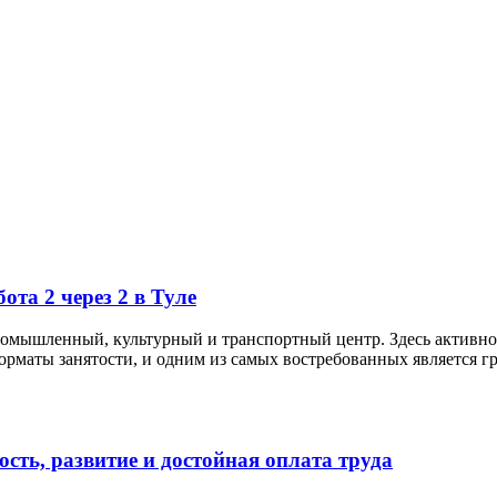
ота 2 через 2 в Туле
ышленный, культурный и транспортный центр. Здесь активно ра
рматы занятости, и одним из самых востребованных является гра
сть, развитие и достойная оплата труда