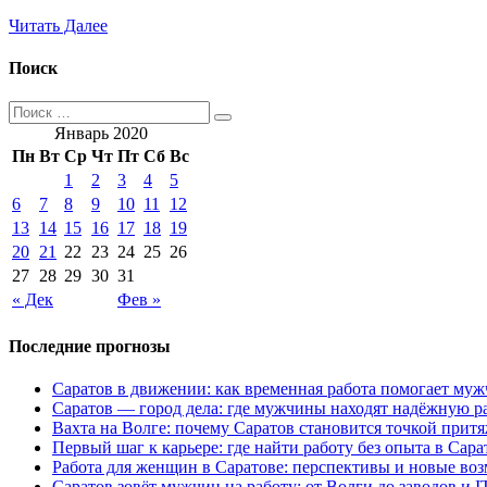
Читать Далее
Поиск
Январь 2020
Пн
Вт
Ср
Чт
Пт
Сб
Вс
1
2
3
4
5
6
7
8
9
10
11
12
13
14
15
16
17
18
19
20
21
22
23
24
25
26
27
28
29
30
31
« Дек
Фев »
Последние прогнозы
Саратов в движении: как временная работа помогает муж
Саратов — город дела: где мужчины находят надёжную р
Вахта на Волге: почему Саратов становится точкой притя
Первый шаг к карьере: где найти работу без опыта в Сара
Работа для женщин в Саратове: перспективы и новые во
Саратов зовёт мужчин на работу: от Волги до заводов и I