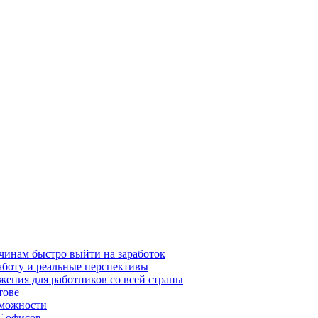
чинам быстро выйти на заработок
аботу и реальные перспективы
жения для работников со всей страны
тове
зможности
T-офисов