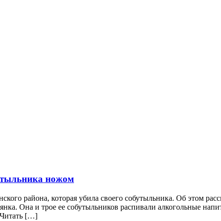
бутыльника ножом
кого района, которая убила своего собутыльника. Об этом расс
нка. Она и трое ее собутыльников распивали алкогольные напитк
 Читать […]