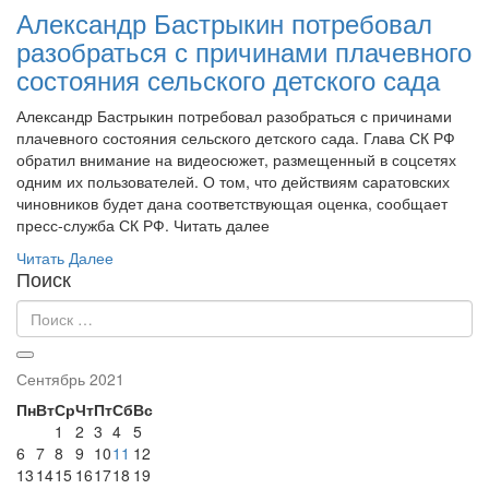
Александр Бастрыкин потребовал
разобраться с причинами плачевного
состояния сельского детского сада
Александр Бастрыкин потребовал разобраться с причинами
плачевного состояния сельского детского сада. Глава СК РФ
обратил внимание на видеосюжет, размещенный в соцсетях
одним их пользователей. О том, что действиям саратовских
чиновников будет дана соответствующая оценка, сообщает
пресс-служба СК РФ. Читать далее
Читать Далее
Поиск
Сентябрь 2021
Пн
Вт
Ср
Чт
Пт
Сб
Вс
1
2
3
4
5
6
7
8
9
10
11
12
13
14
15
16
17
18
19