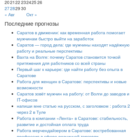
20
21
22
23
24
25
26
27
28
29
30
« Авг
Окт »
Последние прогнозы
Саратов в движении: как временная работа помогает
мужчинам быстро выйти на заработок
Саратов — город дела: где мужчины находят надёжную
работу и реальные перспективы
Вахта на Волге: почему Саратов становится точкой
притяжения для работников со всей страны
Первый шаг к карьере: где найти работу без опыта в
Саратове
Работа для женщин в Саратове: перспективы и новые
возможности
Саратов зовёт мужчин на работу: от Волги до заводов и
IT-офисов
напиши мне статью на русском, с заголовком : работа 2
через 2 в Туле
Работа в компании «Лента» в Саратове: стабильность,
развитие и достойная оплата труда
Работа мерчендайзером в Саратове: востребованная
профессия в сфере розничной торговли