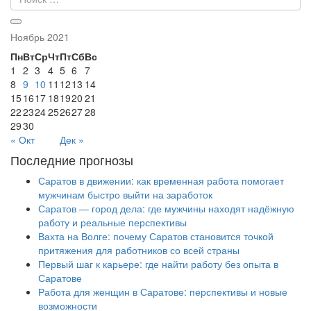
Ноябрь 2021
Пн
Вт
Ср
Чт
Пт
Сб
Вс
1
2
3
4
5
6
7
8
9
10
11
12
13
14
15
16
17
18
19
20
21
22
23
24
25
26
27
28
29
30
« Окт
Дек »
Последние прогнозы
Саратов в движении: как временная работа помогает
мужчинам быстро выйти на заработок
Саратов — город дела: где мужчины находят надёжную
работу и реальные перспективы
Вахта на Волге: почему Саратов становится точкой
притяжения для работников со всей страны
Первый шаг к карьере: где найти работу без опыта в
Саратове
Работа для женщин в Саратове: перспективы и новые
возможности