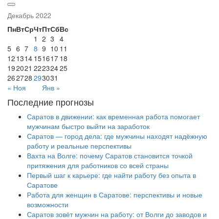
Декабрь 2022
Пн
Вт
Ср
Чт
Пт
Сб
Вс
1
2
3
4
5
6
7
8
9
10
11
12
13
14
15
16
17
18
19
20
21
22
23
24
25
26
27
28
29
30
31
« Ноя
Янв »
Последние прогнозы
Саратов в движении: как временная работа помогает
мужчинам быстро выйти на заработок
Саратов — город дела: где мужчины находят надёжную
работу и реальные перспективы
Вахта на Волге: почему Саратов становится точкой
притяжения для работников со всей страны
Первый шаг к карьере: где найти работу без опыта в
Саратове
Работа для женщин в Саратове: перспективы и новые
возможности
Саратов зовёт мужчин на работу: от Волги до заводов и