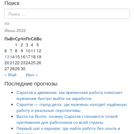
Поиск
Июнь 2022
Пн
Вт
Ср
Чт
Пт
Сб
Вс
1
2
3
4
5
6
7
8
9
10
11
12
13
14
15
16
17
18
19
20
21
22
23
24
25
26
27
28
29
30
« Май
Июл »
Последние прогнозы
Саратов в движении: как временная работа помогает
мужчинам быстро выйти на заработок
Саратов — город дела: где мужчины находят надёжную
работу и реальные перспективы
Вахта на Волге: почему Саратов становится точкой
притяжения для работников со всей страны
Первый шаг к карьере: где найти работу без опыта в