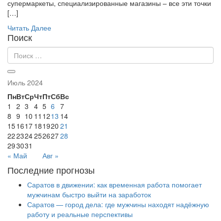
супермаркеты, специализированные магазины – все эти точки
[…]
Читать Далее
Поиск
Июль 2024
Пн
Вт
Ср
Чт
Пт
Сб
Вс
1
2
3
4
5
6
7
8
9
10
11
12
13
14
15
16
17
18
19
20
21
22
23
24
25
26
27
28
29
30
31
« Май
Авг »
Последние прогнозы
Саратов в движении: как временная работа помогает
мужчинам быстро выйти на заработок
Саратов — город дела: где мужчины находят надёжную
работу и реальные перспективы