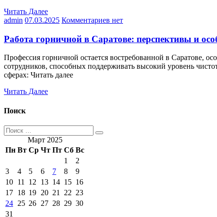
Читать Далее
admin
07.03.2025
Комментариев нет
Работа горничной в Саратове: перспективы и осо
Профессия горничной остается востребованной в Саратове, ос
сотрудников, способных поддерживать высокий уровень чистот
сферах: Читать далее
Читать Далее
Поиск
Март 2025
Пн
Вт
Ср
Чт
Пт
Сб
Вс
1
2
3
4
5
6
7
8
9
10
11
12
13
14
15
16
17
18
19
20
21
22
23
24
25
26
27
28
29
30
31