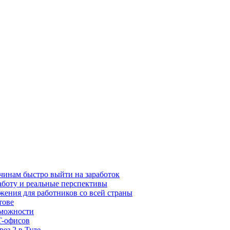
чинам быстро выйти на заработок
аботу и реальные перспективы
жения для работников со всей страны
тове
зможности
T-офисов
рез 2 в Туле