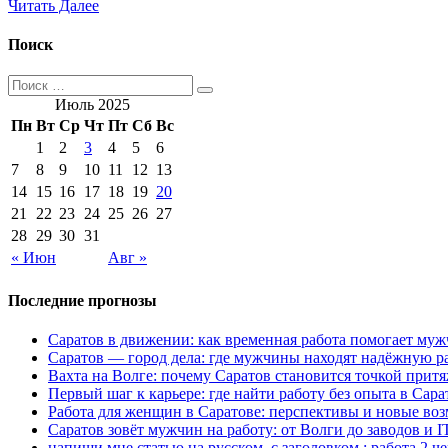
Читать Далее
Поиск
Июль 2025
Пн
Вт
Ср
Чт
Пт
Сб
Вс
1
2
3
4
5
6
7
8
9
10
11
12
13
14
15
16
17
18
19
20
21
22
23
24
25
26
27
28
29
30
31
« Июн
Авг »
Последние прогнозы
Саратов в движении: как временная работа помогает муж
Саратов — город дела: где мужчины находят надёжную р
Вахта на Волге: почему Саратов становится точкой притя
Первый шаг к карьере: где найти работу без опыта в Сара
Работа для женщин в Саратове: перспективы и новые во
Саратов зовёт мужчин на работу: от Волги до заводов и I
напиши мне статью на русском, с заголовком : работа 2 че