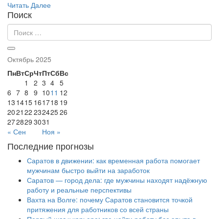
Читать Далее
Поиск
Октябрь 2025
Пн
Вт
Ср
Чт
Пт
Сб
Вс
1
2
3
4
5
6
7
8
9
10
11
12
13
14
15
16
17
18
19
20
21
22
23
24
25
26
27
28
29
30
31
« Сен
Ноя »
Последние прогнозы
Саратов в движении: как временная работа помогает
мужчинам быстро выйти на заработок
Саратов — город дела: где мужчины находят надёжную
работу и реальные перспективы
Вахта на Волге: почему Саратов становится точкой
притяжения для работников со всей страны