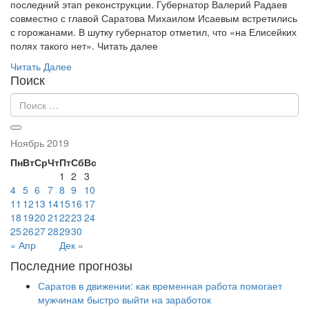
последний этап реконструкции. Губернатор Валерий Радаев
совместно с главой Саратова Михаилом Исаевым встретились
с горожанами. В шутку губернатор отметил, что «на Елисейких
полях такого нет». Читать далее
Читать Далее
Поиск
Ноябрь 2019
Пн
Вт
Ср
Чт
Пт
Сб
Вс
1
2
3
4
5
6
7
8
9
10
11
12
13
14
15
16
17
18
19
20
21
22
23
24
25
26
27
28
29
30
« Апр
Дек »
Последние прогнозы
Саратов в движении: как временная работа помогает
мужчинам быстро выйти на заработок