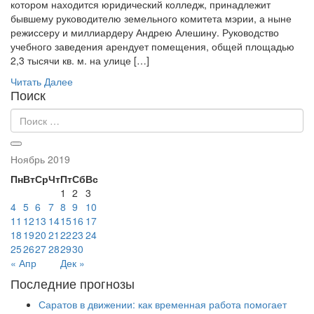
котором находится юридический колледж, принадлежит
бывшему руководителю земельного комитета мэрии, а ныне
режиссеру и миллиардеру Андрею Алешину. Руководство
учебного заведения арендует помещения, общей площадью
2,3 тысячи кв. м. на улице […]
Читать Далее
Поиск
Ноябрь 2019
Пн
Вт
Ср
Чт
Пт
Сб
Вс
1
2
3
4
5
6
7
8
9
10
11
12
13
14
15
16
17
18
19
20
21
22
23
24
25
26
27
28
29
30
« Апр
Дек »
Последние прогнозы
Саратов в движении: как временная работа помогает